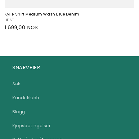
Kylie Shirt Medium Wash Blue Denim
Selger:
HÉST
Vanlig
1.699,00 NOK
pris
SNARVEIER
Søk
Kundeklubb
Blogg
Kjøpsbetingelser