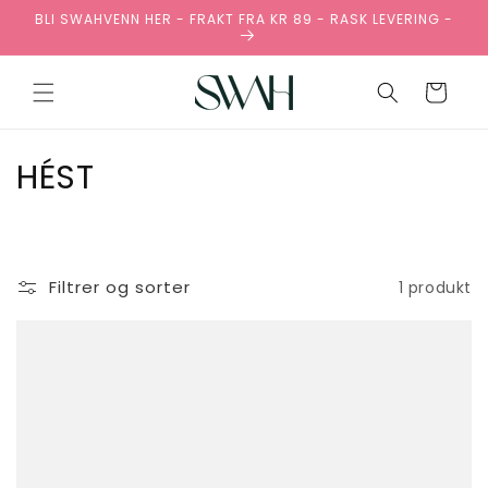
Gå
BLI SWAHVENN HER - FRAKT FRA KR 89 - RASK LEVERING -
videre til
innholdet
Handlekurv
S
HÉST
a
m
Filtrer og sorter
1 produkt
l
i
n
g
: