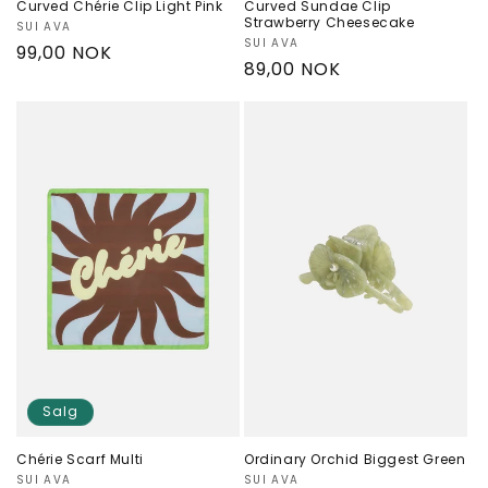
Curved Chérie Clip Light Pink
Curved Sundae Clip
Strawberry Cheesecake
Selger:
SUI AVA
Selger:
SUI AVA
Vanlig
99,00 NOK
Vanlig
89,00 NOK
pris
pris
Salg
Chérie Scarf Multi
Ordinary Orchid Biggest Green
Selger:
SUI AVA
Selger:
SUI AVA