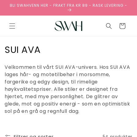
Gå
BLI SWAHVENN HER - FRAKT FRA KR 89 - RASK LEVERING -
videre til
innholdet
Handlekurv
S
SUI AVA
a
Velkommen til vårt SUI AVA-univers. Hos SUI AVA
m
lages hår- og motetilbehør i morsomme,
fargerike og edgy design, til rimelige
l
høykvalitetspriser. Alle stiler er designet fra
i
hjertet, med mye personlighet. De glitrer av
glede, mot og positiv energi - som en optimistisk
n
sol på en grå og regnfull dag.
g
:
Filtrer og sorter
54 produkter