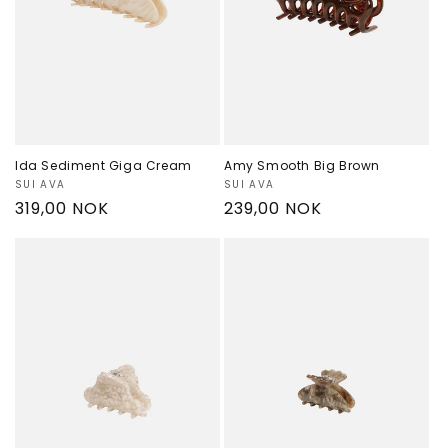
Ida Sediment Giga Cream
Amy Smooth Big Brown
Selger:
SUI AVA
Selger:
SUI AVA
Vanlig
319,00 NOK
Vanlig
239,00 NOK
pris
pris