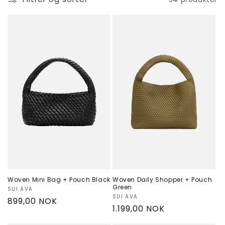
Woven Mini Bag + Pouch Black
Woven Daily Shopper + Pouch
Green
Selger:
SUI AVA
Selger:
SUI AVA
Vanlig
899,00 NOK
Vanlig
1.199,00 NOK
pris
pris