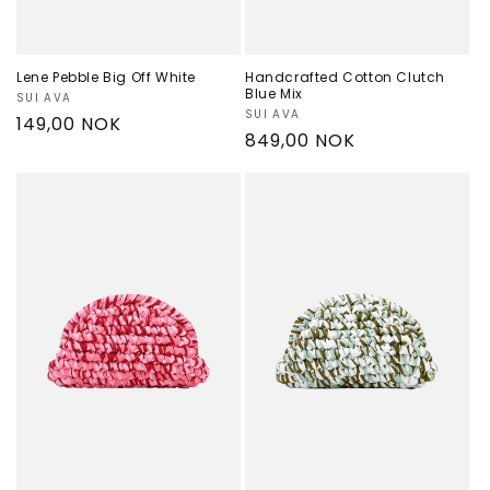
Lene Pebble Big Off White
Handcrafted Cotton Clutch
Blue Mix
Selger:
SUI AVA
Selger:
SUI AVA
Vanlig
149,00 NOK
Vanlig
849,00 NOK
pris
pris