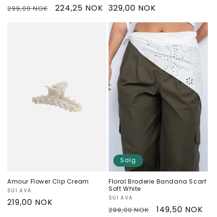
Vanlig
Salgspris
224,25 NOK
Vanlig
329,00 NOK
299,00 NOK
pris
pris
Salg
Amour Flower Clip Cream
Floral Broderie Bandana Scarf
Soft White
Selger:
SUI AVA
Selger:
SUI AVA
Vanlig
219,00 NOK
Vanlig
Salgspris
149,50 NOK
299,00 NOK
pris