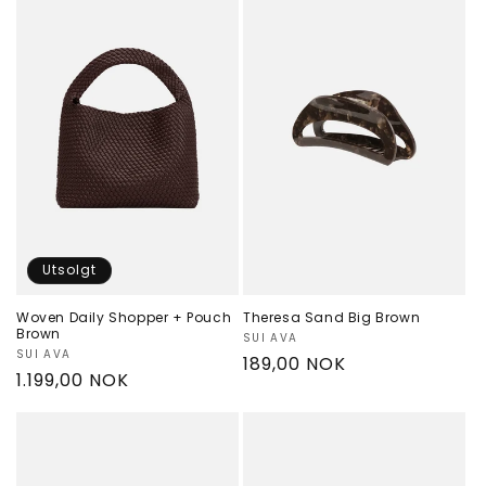
Utsolgt
Woven Daily Shopper + Pouch
Theresa Sand Big Brown
Brown
Selger:
SUI AVA
Selger:
SUI AVA
Vanlig
189,00 NOK
Vanlig
1.199,00 NOK
pris
pris