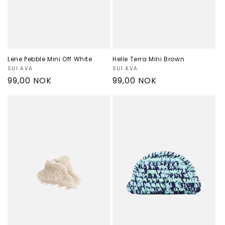
Lene Pebble Mini Off White
Helle Terra Mini Brown
Selger:
SUI AVA
Selger:
SUI AVA
Vanlig
99,00 NOK
Vanlig
99,00 NOK
pris
pris