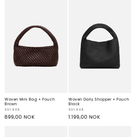
Woven Mini Bag + Pouch
Woven Daily Shopper + Pouch
Brown
Black
Selger:
SUI AVA
Selger:
SUI AVA
Vanlig
899,00 NOK
Vanlig
1.199,00 NOK
pris
pris