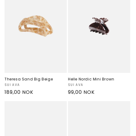
Theresa Sand Big Beige
Helle Nordic Mini Brown
Selger:
SUI AVA
Selger:
SUI AVA
Vanlig
189,00 NOK
Vanlig
99,00 NOK
pris
pris