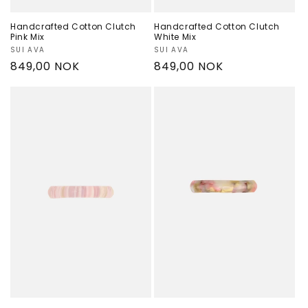
Handcrafted Cotton Clutch
Handcrafted Cotton Clutch
Pink Mix
White Mix
Selger:
SUI AVA
Selger:
SUI AVA
Vanlig
849,00 NOK
Vanlig
849,00 NOK
pris
pris