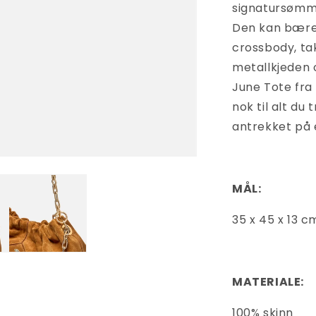
signatursømmen
Den kan bæres
crossbody, ta
metallkjeden 
June Tote fra 
nok til alt du
antrekket på 
MÅL:
35 x 45 x 13 c
MATERIALE:
100% skinn