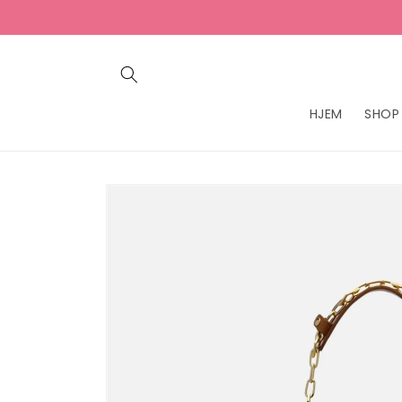
Gå
videre til
innholdet
HJEM
SHOP
Hopp til
produktinformasjon