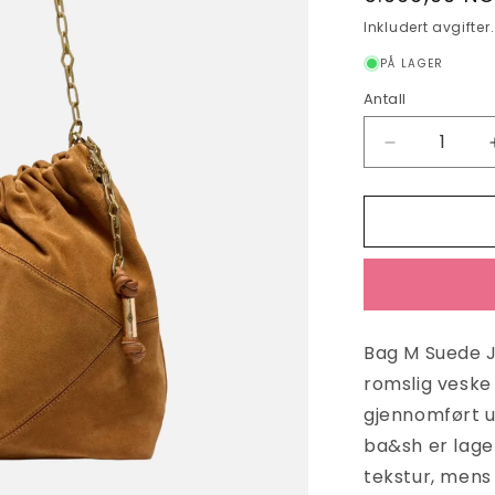
pris
Inkludert avgifter
PÅ LAGER
Antall
Antall
Senk
antallet
for
Bag
M
Suede
June
Tote
Cognac
Bag M Suede J
romslig veske
gjennomført u
ba&sh er laget
tekstur, mens