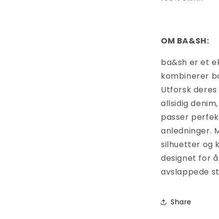
OM BA&SH:
ba&sh er et e
kombinerer bo
Utforsk deres
allsidig denim
passer perfekt
anledninger. M
silhuetter og 
designet for 
avslappede sti
Share