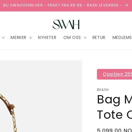
BLI SWAHVENN HER - FRAKT FRA KR 89 - RASK LEVERING -
MERKER
NYHETER
OM OSS
RETUR
MEDLEMS
Opptjen 255
BA&SH
Bag M
Tote
Vanlig
5.099,00 N