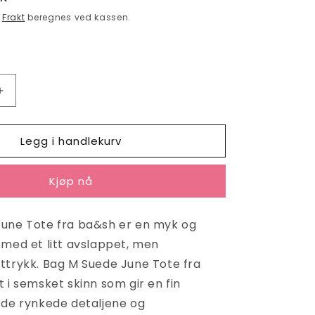
.
Frakt
beregnes ved kassen.
Øk
antallet
for
Legg i handlekurv
Bag
M
Suede
Kjøp nå
June
Tote
Cognac
une Tote fra ba&sh er en myk og
 med et litt avslappet, men
ttrykk. Bag M Suede June Tote fra
 i semsket skinn som gir en fin
 de rynkede detaljene og