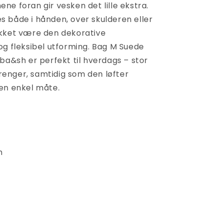
e foran gir vesken det lille ekstra.
 både i hånden, over skulderen eller
kket være den dekorative
og fleksibel utforming. Bag M Suede
ba&sh er perfekt til hverdags – stor
 trenger, samtidig som den løfter
en enkel måte.
m