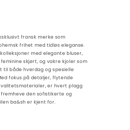
ksklusivt fransk merke som
hemsk frihet med tidløs eleganse.
 kolleksjoner med elegante bluser,
, feminine skjørt, og vakre kjoler som
 til både hverdag og spesielle
ed fokus på detaljer, flytende
kvalitetsmaterialer, er hvert plagg
å fremheve den sofistikerte og
len ba&sh er kjent for.