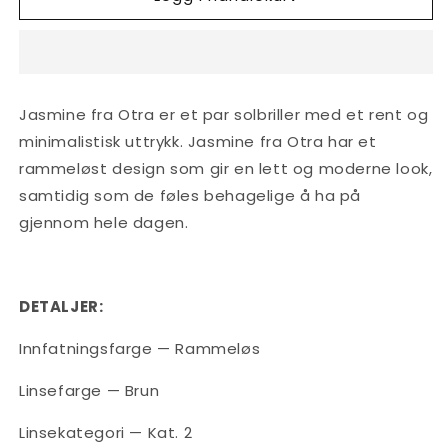
Gold/Brown
Gold/Brown
Jasmine fra Otra er et par solbriller med et rent og
minimalistisk uttrykk. Jasmine fra Otra har et
rammeløst design som gir en lett og moderne look,
samtidig som de føles behagelige å ha på
gjennom hele dagen.
DETALJER:
Innfatningsfarge — Rammeløs
Linsefarge — Brun
Linsekategori — Kat. 2