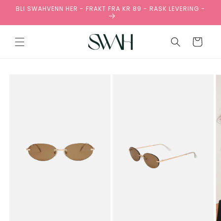
Gå
BLI SWAHVENN HER - FRAKT FRA KR 89 - RASK LEVERING -
videre til
innholdet
Handlekurv
pp til
oduktinformasjon