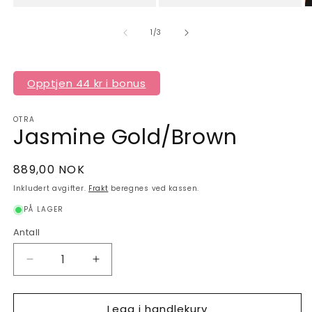
av
1
/
3
Opptjen 44 kr i bonus
OTRA
Jasmine Gold/Brown
Vanlig
889,00 NOK
pris
Inkludert avgifter.
Frakt
beregnes ved kassen.
PÅ LAGER
Antall
Antall
Senk
Øk
antallet
antallet
for
for
Legg i handlekurv
Jasmine
Jasmine