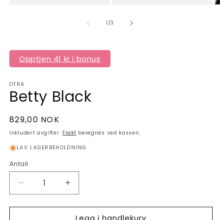
av
1
/
3
Opptjen 41 kr i bonus
OTRA
Betty Black
Vanlig
829,00 NOK
pris
Inkludert avgifter.
Frakt
beregnes ved kassen.
LAV LAGERBEHOLDNING
Antall
Antall
Senk
Øk
antallet
antallet
for
for
Legg i handlekurv
Betty
Betty