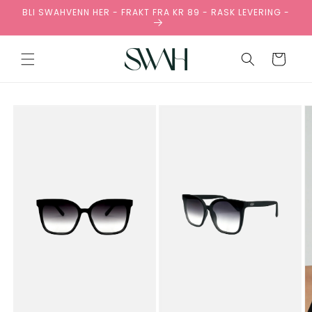
Gå
BLI SWAHVENN HER - FRAKT FRA KR 89 - RASK LEVERING -
videre til
innholdet
Handlekurv
pp til
oduktinformasjon