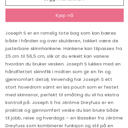
S
S
Kaki
Kaki
Kjøp nå
Joseph S er en romslig tote bag som kan bæres
både i hånden og over skulderen, takket være de
justerbare skinnhankene. Hankene kan tilpasses fra
25 cm til 56,5 cm, slik at du enkelt kan variere
hvordan du bruker vesken. Joseph S lukkes med en
håndflettet skinnflik i midten som gir en fin og
gjennomført detalj. Innvendig har Joseph S ett
stort hovedrom samt en løs pouch som er festet
med skinnsnor, perfekt til småting du vil ha ekstra
kontroll på. Joseph S fra Jérôme Dreyfuss er en
praktisk og gjennomført veske du kan bruke både
til jobb, reise og hverdags – en klassiker fra Jérôme
Dreyfuss som kombinerer funksjon og stil på en