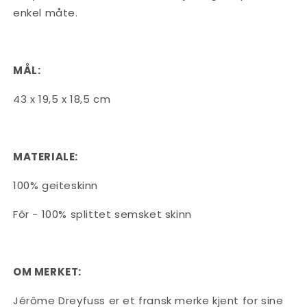
enkel måte.
MÅL:
43 x 19,5 x 18,5 cm
MATERIALE:
100% geiteskinn
Fôr - 100% splittet semsket skinn
OM MERKET:
Jérôme Dreyfuss er et fransk merke kjent for sine