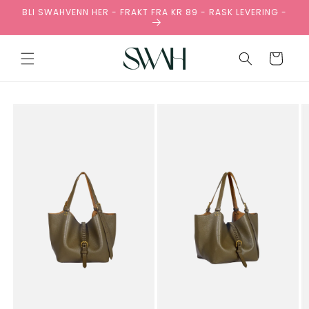
Gå
BLI SWAHVENN HER - FRAKT FRA KR 89 - RASK LEVERING -
videre til
innholdet
Handlekurv
pp til
oduktinformasjon