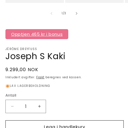
av
1
/
3
Opptjen 465 kr i bonus
JÉRÔME DREYFUSS
Joseph S Kaki
Vanlig
9.299,00 NOK
pris
Inkludert avgifter.
Frakt
beregnes ved kassen.
LAV LAGERBEHOLDNING
Antall
Antall
Senk
Øk
antallet
antallet
for
for
Legg i handlekurv
Joseph
Joseph