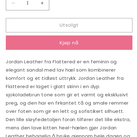
Senk
Øk
antallet
antallet
for
for
Utsolgt
Jordan
Jordan
Leather
Leather
Chocolate
Chocolate
Kjøp nå
Jordan Leather fra Flattered er en feminin og
elegant sandal med lav hæl som kombinerer
komfort og et tidløst uttrykk. Jordan Leather fra
Flattered er laget i glatt skinn i en dyp
sjokoladebrun tone som gir et varmt og eksklusivt
preg, og den har en firkantet tå og smale remmer
over foten som gir en lett og sofistikert silhuett.
Den lille sløyfedetaljen foran tilfører det lille ekstra,
mens den lave kitten heel-hælen gjør Jordan
Leather behagelig å bruke gjennom hele dagen og