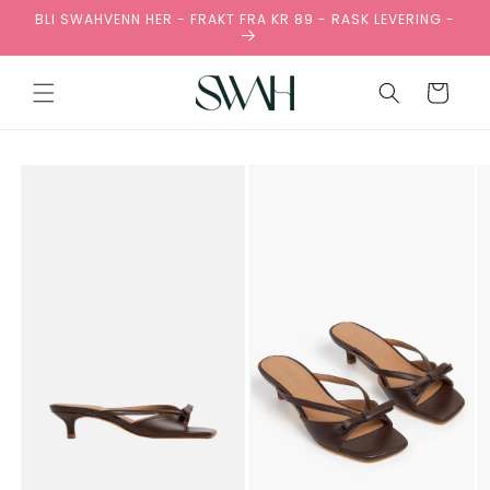
Gå
BLI SWAHVENN HER - FRAKT FRA KR 89 - RASK LEVERING -
videre til
innholdet
Handlekurv
pp til
oduktinformasjon