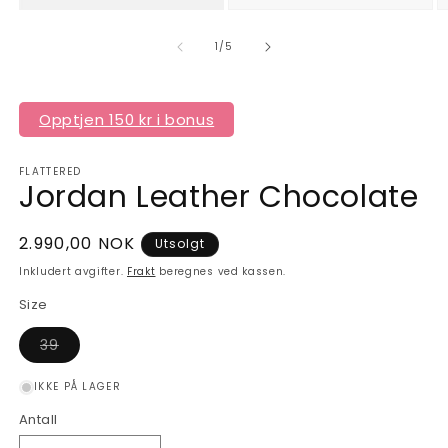
av
1
/
5
Opptjen 150 kr i bonus
FLATTERED
Jordan Leather Chocolate
Vanlig
2.990,00 NOK
Utsolgt
pris
Inkludert avgifter.
Frakt
beregnes ved kassen.
Size
Varianten
39
er
utsolgt
eller
IKKE PÅ LAGER
utilgjengelig
Antall
Antall