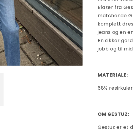
Blazer fra Ge
matchende GZ
komplett dres
jeans og en e
En sikker gar
jobb og til mi
MATERIALE:
68% resirkuler
OM GESTUZ:
Gestuz er et 