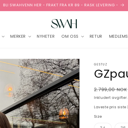
BLI SWAHVENN HER - FRAKT FRA KR 89 - RASK LEVERING -
MERKER
NYHETER
OM OSS
RETUR
MEDLEMS
GESTUZ
GZpau
Vanlig
2.799,00 NOK
pris
Inkludert avgifter
Laveste pris siste
Size
Varianten