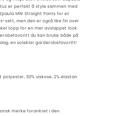
stuz er perfekt å style sammen med
paula MW Straight Pants for et
s-sett, men den er også like fin over
nkel topp for en mer avslappet look.
derobefavoritt du kan bruke både på
ddag, en soleklar garderobefavoritt!
t polyester, 30% viskose, 2% elastan
dansk merke forankret i den