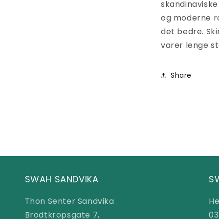
skandinaviske s
og moderne ro
det bedre. Ski
varer lenge st
Share
SWAH SANDVIKA
S
Thon Senter Sandvika
He
Brodtkropsgate 7,
03