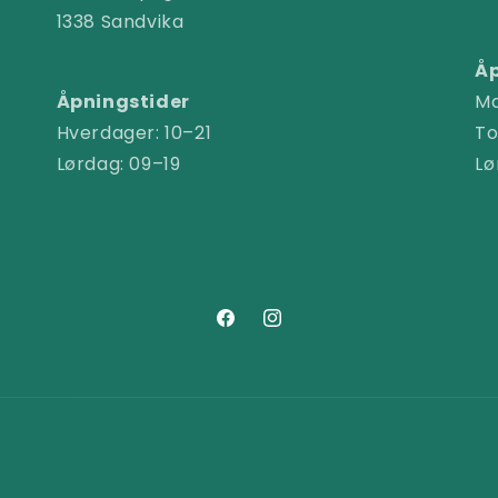
1338 Sandvika
Åp
Åpningstider
Ma
Hverdager: 10–21
To
Lørdag: 09–19
Lø
Facebook
Instagram
Betalingsmåter