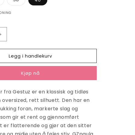
38
40
r
er
tsolgt
utsolgt
ller
eller
LDNING
lig
tilgjengelig
utilgjengelig
Øk
antallet
for
Legg i handlekurv
GZpaula
blazer
Black
Kjøp nå
 fra Gestuz er en klassisk og tidløs
oversized, rett silhuett. Den har en
ukking foran, markerte slag og
som gir et rent og gjennomført
et er flatterende og gjør at den sitter
dre og midje uten å føles stiv. GZpaula