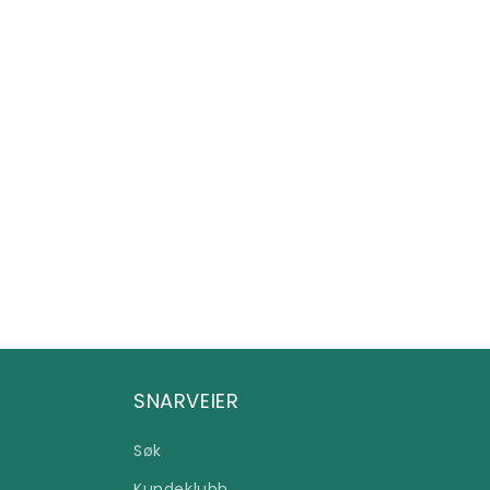
SNARVEIER
Søk
Kundeklubb