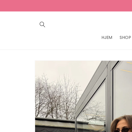
Gå
videre til
innholdet
HJEM
SHOP
Hopp til
produktinformasjon