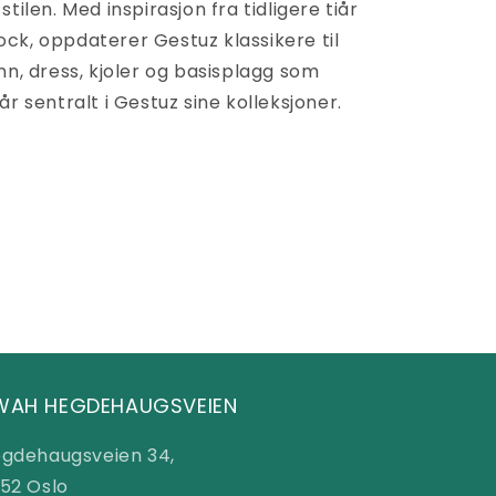
tilen. Med inspirasjon fra tidligere tiår
ck, oppdaterer Gestuz klassikere til
nn, dress, kjoler og basisplagg som
år sentralt i Gestuz sine kolleksjoner.
WAH HEGDEHAUGSVEIEN
gdehaugsveien 34,
52 Oslo