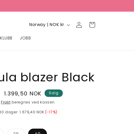
Logg
L
Handlekurv
Norway | NOK kr
inn
a
KLUBB
JOBB
n
d
/
r
la blazer Black
e
g
Salgspris
1.399,50 NOK
Salg
i
.
Frakt
beregnes ved kassen.
o
 30 dager:
1.679,40 NOK
(-17%)
n
Varianten
Varianten